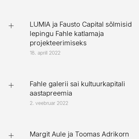
Franciscos
Eesti suursaatkond Moskvas
siin
LUMIA ja Fausto Capital sõlmisid
lepingu Fahle katlamaja
projekteerimiseks
18. aprill 2022
siit
Fahle galerii sai kultuurkapitali
aastapreemia
Harju Maakonnaraamatukogu
2. veebruar 2022
Kuressaare piiskopilinnus
Juhkentali 48 konkurss
Tallinna Lennujaam
Margit Aule ja Toomas Adrikorn
Fahle