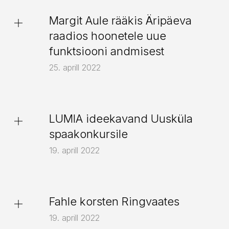
Fahle galerii
Margit Aule rääkis Äripäeva
raadios hoonetele uue
funktsiooni andmisest
25. aprill 2022
Fahle galeriitänav
Loodusmuuseumi
LUMIA ideekavand Uusküla
püsiekspositsioon
spaakonkursile
Postimehe maja
19. aprill 2022
Fahle korsten Ringvaates
Seotud projektid
Eesti peakonsulaat San
19. aprill 2022