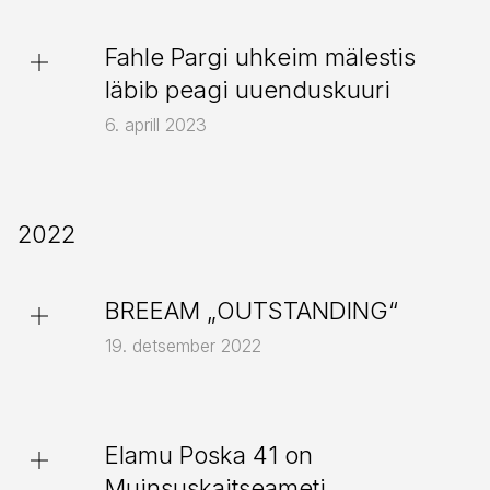
Suur-Lossi elamu
Fahle Pargi uhkeim mälestis
läbib peagi uuenduskuuri
Portaal
6. aprill 2023
2022
Tartu mnt 84b
BREEAM „OUTSTANDING“
Open House Tallinn
19. detsember 2022
Fahle
Eilne ETV Ringvaade külastas
Elamu Poska 41 on
galeriitänava
Eesti Arhitektuurimuuseumi
Muinsuskaitseameti