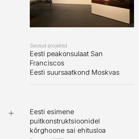
Juhkentali 48 konkurss
Tallinna Lennujaam
Poska elamu
Solis BioDyne
Harju 11
Seotud projektid
Eesti peakonsulaat San
Franciscos
Eesti suursaatkond Moskvas
Olemuse kodud
Kiek in de Kök
Tallinna Linnaelumuuseum
Eesti esimene
puitkonstruktsioonidel
kõrghoone sai ehitusloa