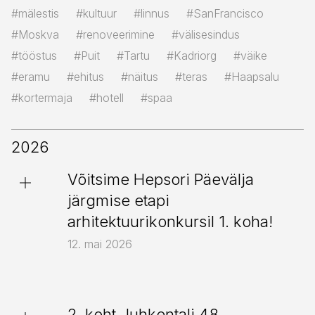
#mälestis
#kultuur
#linnus
#SanFrancisco
#Moskva
#renoveerimine
#välisesindus
#tööstus
#Puit
#Tartu
#Kadriorg
#väike
#eramu
#ehitus
#näitus
#teras
#Haapsalu
#kortermaja
#hotell
#spaa
2026
Võitsime Hepsori Päevälja
järgmise etapi
arhitektuurikonkursil 1. koha!
12. mai 2026
2. koht Juhkentali 48