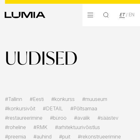
ET
/
EN
UUDISED
#Tallinn
#Eesti
#konkurss
#muuseum
#konkursivõit
#DETAIL
#Põltsamaa
#restaureerimine
#büroo
#avalik
#säästev
#roheline
#RMK
#arhitektuurivõistlus
#preemia
#auhind
#puit
#rekonstrueerimine