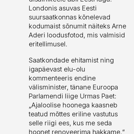
Olemuse kodud
Kiek in de Kök
Londonis asuvas Eesti
mõlemad esindusruumid asuvad
Tallinna Linnaelumuuseum
suursaatkonnas kõnelevad
väärikates ajaloolistes hoonetes.
kodumaist sõnumit näiteks Arne
Kiek in de Kök
Saatelõiku (algus 21:07) saab
Fahle galerii
Aderi loodusfotod, mis valmisid
vaadata
ERRi veebikanalilt
eritellimusel.
Ruumidiplomaatia näitus on
Saatkondade ehitamist ning
Eesti Arhitektuurimuuseumis
igapäevast elu-olu
(Ahtri 2) avatud 15. oktoobrini.
kommenteeris endine
Põltsamaa loss
välisminister, tänane Euroopa
Põltsamaa loss
Parlamendi liige Urmas Paet:
Põltsamaa loss
„Ajaloolise hoonega kaasneb
Poska elamu
Toila Põhikool
Postimehe maja
Kiek in de Kök
teatud mõttes eriline vastutus
selle riigi ees, kus me seda
Portaal
hoonet renoveerima hakkame.“