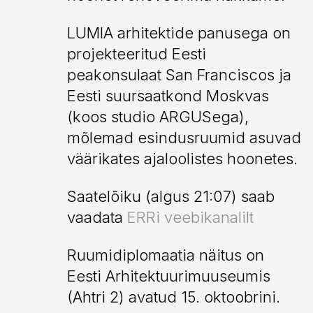
Põltsamaa loss
LUMIA arhitektide panusega on
Põltsamaa loss
projekteeritud Eesti
peakonsulaat San Franciscos ja
Eesti suursaatkond Moskvas
(koos studio ARGUSega),
Suur-Lossi elamu
mõlemad esindusruumid asuvad
Poska elamu
väärikates ajaloolistes hoonetes.
Fahle galeriitänav
Saatelõiku (algus 21:07) saab
Tartu mnt 84b
vaadata
ERRi veebikanalilt
Loodusmuuseumi
Tallinna Lennujaam
püsiekspositsioon
Ruumidiplomaatia näitus on
Eesti Arhitektuurimuuseumis
(Ahtri 2) avatud 15. oktoobrini.
Seotud projektid